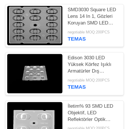
HARITASI
SMD3030 Square LED
Lens 14 In 1, Gözleri
GIZLILIK
Koruyan SMD LED
POLITIKASI
Lensler LED Sokak
negotiable MOQ:200PCS
Işığı
TEMAS
Edison 3030 LED
Yüksek Körfez Işıklı
Armatürler Dış
Aydınlatma İçin Lens
negotiable MOQ:200PCS
Simetrik Tasarım
TEMAS
İletim% 93 SMD LED
Objektif, LED
Reflektörler Optik
Çalışma Sıcaklığı 90
negotiable MOQ:200PCS