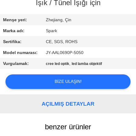
KONTROLÜ
Işık / Tünel Işığı için
BIZIMLE
Menşe yeri:
Zhejiang, Çin
İLETIŞIM
Marka adı:
Spark
Sertifika:
CE, SGS, ROHS
HABERLER
Model numarası:
JY-AAL0690P-5050
Vurgulamak:
,
cree led optik
led lamba objektif
DAVALAR
BIZE ULAŞIN!
BIR
İNDIRIM
AÇILMIŞ DETAYLAR
İSTE
benzer ürünler
SITE