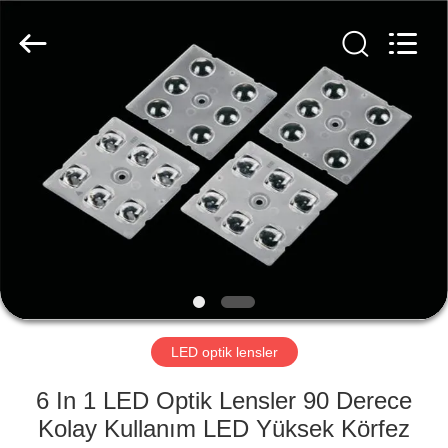
Spark
Optics
Technology
Co.,
LTD.
All
Rights
Reserved.
EVDE
ÜRÜN
BIZIM
HAKKIMIZDA
FABRIKA
TURU
LED optik lensler
6 In 1 LED Optik Lensler 90 Derece
KALITE
Kolay Kullanım LED Yüksek Körfez