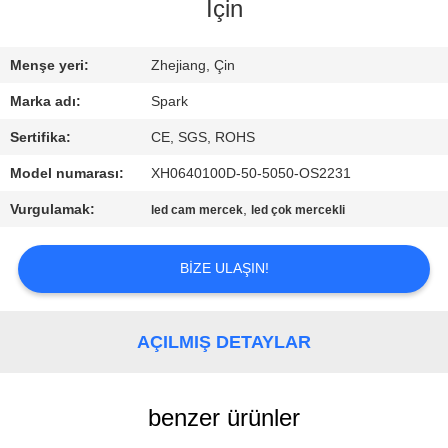
KONTROLÜ
İçin
BIZIMLE
Menşe yeri:
Zhejiang, Çin
İLETIŞIM
Marka adı:
Spark
Sertifika:
CE, SGS, ROHS
HABERLER
Model numarası:
XH0640100D-50-5050-OS2231
Vurgulamak:
,
led cam mercek
led çok mercekli
DAVALAR
BIZE ULAŞIN!
BIR
İNDIRIM
AÇILMIŞ DETAYLAR
İSTE
benzer ürünler
SITE