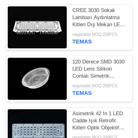
HARITASI
CREE 3030 Sokak
Lambası Aydınlatma
GIZLILIK
Kitleri Dış Mekan LED
POLITIKASI
Aydınlatma İçin Optik
negotiable MOQ:200PCS
Lensler
TEMAS
120 Derece SMD 3030
LED Lens Silikon
Contalı Simetrik
Şekiller
negotiable MOQ:200PCS
TEMAS
Asimetrik 42 In 1 LED
Cadde Işık Retrofit
Kitleri Optik Objektif
L236 * W70mm Boyut
negotiable MOQ:200PCS