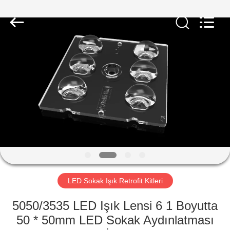
Spark
Optics
Technology
Co.,
LTD.
All
Rights
Reserved.
EVDE
ÜRÜN
BIZIM
HAKKIMIZDA
FABRIKA
TURU
LED Sokak Işık Retrofit Kitleri
5050/3535 LED Işık Lensi 6 1 Boyutta
KALITE
50 * 50mm LED Sokak Aydınlatması