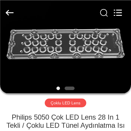
Spark
Optics
Technology
Co.,
LTD.
All
Rights
Reserved.
EVDE
ÜRÜN
BIZIM
HAKKIMIZDA
FABRIKA
TURU
Çoklu LED Lens
Philips 5050 Çok LED Lens 28 In 1
KALITE
Tekli / Çoklu LED Tünel Aydınlatma Isı