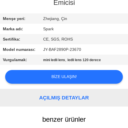
KONTROLÜ
Emicisi
BIZIMLE
Menşe yeri:
Zhejiang, Çin
İLETIŞIM
Marka adı:
Spark
Sertifika:
CE, SGS, ROHS
HABERLER
Model numarası:
JY-BAF2890P-23670
Vurgulamak:
,
mini ledli lens
ledli lens 120 derece
DAVALAR
BIZE ULAŞIN!
BIR
İNDIRIM
AÇILMIŞ DETAYLAR
İSTE
benzer ürünler
SITE