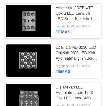
HARITASI
Asimetrik CREE XTE
Çoklu LED Lens 8'li
GIZLILIK
LED Sreet Işık için 1
POLITIKASI
Reflektör Kiti
negotiable MOQ:200PCS
TEMAS
12 In 1 SMD 3030 LED
Objektif 93% LED Kirli
Aydınlatma için Yüksek
Verimlilik
negotiable MOQ:200PCS
TEMAS
Dış Mekan LED
Aydınlatma İçin Tip 3
Çok LED Lens SMD
3030 Silikon Conta
negotiable MOQ:200PCS