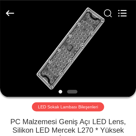
Spark
Optics
Technology
Co.,
LTD.
All
Rights
Reserved.
EVDE
ÜRÜN
BIZIM
HAKKIMIZDA
FABRIKA
TURU
LED Sokak Lambası Bileşenleri
PC Malzemesi Geniş Açı LED Lens,
KALITE
Silikon LED Mercek L270 * Yüksek