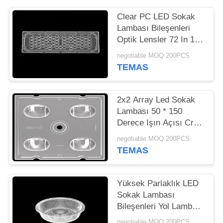
HARITASI
Clear PC LED Sokak
Lambası Bileşenleri
GIZLILIK
Optik Lensler 72 In 1
POLITIKASI
AL PCB Kurulu ile
negotiable MOQ:200PCS
TEMAS
2x2 Array Led Sokak
Lambası 50 * 150
Derece Işın Açısı Cree
XTE LED'li
negotiable MOQ:200PCS
TEMAS
Yüksek Parlaklık LED
Sokak Lambası
Bileşenleri Yol Lambası
için Optik Lens
negotiable MOQ:200PCS