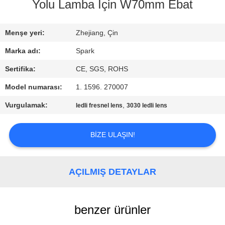
KONTROLÜ
Yolu Lamba İçin W70mm Ebat
BIZIMLE
Menşe yeri:
Zhejiang, Çin
İLETIŞIM
Marka adı:
Spark
Sertifika:
CE, SGS, ROHS
HABERLER
Model numarası:
1. 1596. 270007
Vurgulamak:
,
ledli fresnel lens
3030 ledli lens
DAVALAR
BIZE ULAŞIN!
BIR
İNDIRIM
AÇILMIŞ DETAYLAR
İSTE
benzer ürünler
SITE