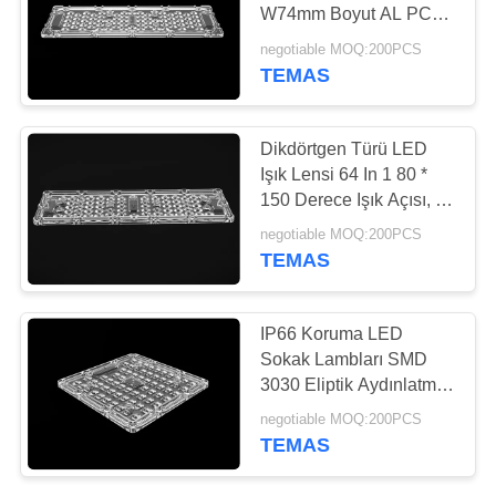
HARITASI
W74mm Boyut AL PCB
ile
negotiable MOQ:200PCS
GIZLILIK
TEMAS
15
POLITIKASI
Doğrusal LED
Dikdörtgen Türü LED
Mercek
Işık Lensi 64 In 1 80 *
150 Derece Işık Açısı, Isı
Emici
negotiable MOQ:200PCS
TEMAS
15
IP66 Koruma LED
Sokak Lambları SMD
COB LED Lens
3030 Eliptik Aydınlatma
Kalıpları İçin
negotiable MOQ:200PCS
TEMAS