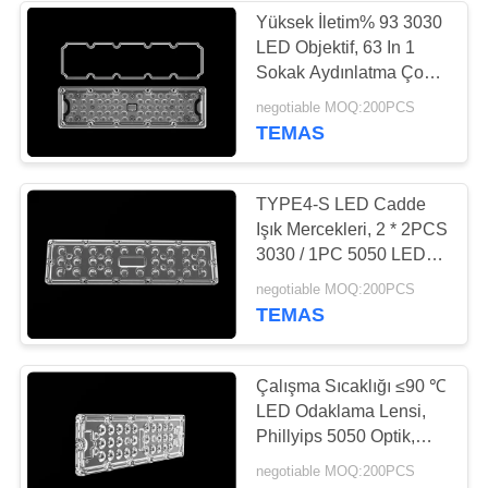
Yüksek İletim% 93 3030
LED Objektif, 63 In 1
24
Sokak Aydınlatma Çok
LED Objektif
negotiable MOQ:200PCS
PMMA objektifi led
TEMAS
TYPE4-S LED Cadde
Işık Mercekleri, 2 * 2PCS
3030 / 1PC 5050 LED
Chips ile Işık Kirliliği Yok
28
negotiable MOQ:200PCS
TEMAS
Led ışık mercek
Çalışma Sıcaklığı ≤90 ℃
LED Odaklama Lensi,
Phillyips 5050 Optik,
LED Aydınlatma için
negotiable MOQ:200PCS