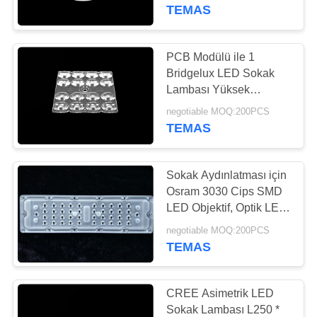
KONTROLÜ
Eklenmedi
TEMAS
BIZIMLE
PCB Modülü ile 1
34
İLETIŞIM
Bridgelux LED Sokak
UFO Led Yüksek
Lambası Yüksek
Verimlilik
HABERLER
Körfez
negotiable MOQ:200PCS
TEMAS
DAVALAR
Sokak Aydınlatması için
Osram 3030 Cips SMD
BIR
LED Objektif, Optik LED
20
Lambız Lensleri TYPE2-
İNDIRIM
negotiable MOQ:200PCS
S
TEMAS
İSTE
Led Stadyum Işıkları
SITE
CREE Asimetrik LED
Sokak Lambası L250 *