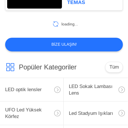
TEMAS
26
loading...
Çoklu LED Lens
BIZE ULAŞIN!
Popüler Kategoriler
Tüm
24
LED Lens Dizisi
LED Sokak Lambası
LED optik lensler
Lens
UFO Led Yüksek
Led Stadyum Işıkları
Körfez