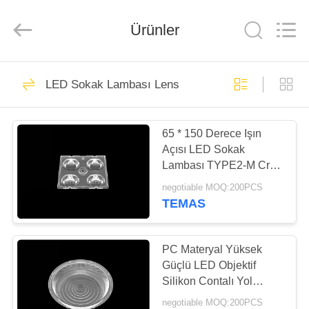
Spark
Optics
Technology
Ürünler
Co.,
LTD.
All
Rights
Reserved.
EVDE
73
LED Sokak Lambası Lens
LED optik lensler
ÜRÜN
65 * 150 Derece Işın
Açısı LED Sokak
BIZIM
Lambası TYPE2-M Cree
HAKKIMIZDA
X Serisi için
negotiable MOQ:200PCS
TEMAS
29
FABRIKA
LED Sokak Lambası
TURU
PC Materyal Yüksek
Güçlü LED Objektif
Lens
Silikon Contalı Yol
KALITE
Lambası İçin Cıva
negotiable MOQ:200PCS