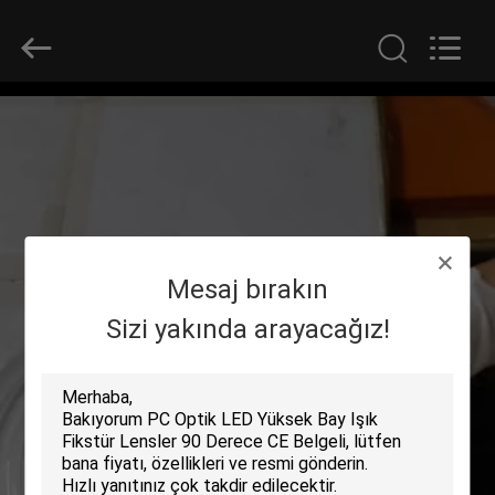
Spark
Optics
Technology
Co.,
LTD.
All
Rights
Reserved.
EVDE
ÜRÜN
BIZIM
Mesaj bırakın
HAKKIMIZDA
Sizi yakında arayacağız!
FABRIKA
TURU
KALITE