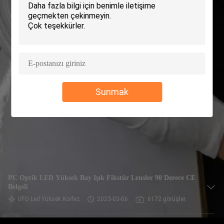
KONTROLÜ
BIZIMLE
İLETIŞIM
HABERLER
Sunmak
DAVALAR
BIR
İNDIRIM
İSTE
PC Optik LED Yüksek Bay Işık Fikstür Lensler 90 Derece CE
Belgeli
UFO Led Yüksek Körfez
2023-03-06
6172 görüşler
SITE